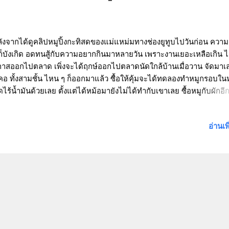
งจากได้ดูคลิปหมูปิ้งกะทิสดของแม่แหม่มทางช่องยูทูบไปวันก่อน ควา
ก็บังเกิด อดทนสู้กับความอยากกินมาหลายวัน เพราะงานเยอะเหลือเกิน ไม
าสออกไปตลาด เพิ่งจะได้ฤกษ์ออกไปตลาดนัดใกล้บ้านเมื่อวาน จัดมาเล
คอ ทั้งสามชั้น ไหน ๆ ก็ออกมาแล้ว ซื้อให้คุ้มจะได้ทดลองทำหมูกรอบใน
ไร้น้ำมันด้วยเลย ตั้งแต่ได้หม้อมายังไม่ได้ทำกับเขาเลย ซื้อหมูกับผักอีก
างก็เดินกลับ ขากลับไม่ลืมที่จะแวะซื้อข้าวเหนียวติดมือมาด้วย มีหมูปิ้ง
วเหนียวได้ยังไง เพราะของมันคู่กัน กลับถึงบ้านจัดการหมักหมูเสียบไม้แช่
อ่านเพ
นไว้ เพราะตามสูตรแม่แหม่มบอกว่า ถ้าจะให้อร่อยแช่ในตู้เย็นช่องธรรม
า 2 คืน แต่ของผู้เขียนก็แค่คืนเดียว ก็คนมันอยากกินจะให้อดใจรออีก 2 
ไหว เช้านี้จัดแจงเอาหมูออกจากตู้เย็น ซาวข้าวเหนียว พักบนกระชอนให้
ด็ดน้ำ ก็ได้เวลาของข้าวเหนียวหมูปิ้งของเราแล้ว อุปกรณ์ที่จะใช้ทำข้า
ียวหมูปิ้งในวันนี้ อาจจะเป็นที่แปลกตาทุกคนไปสักหน่อย นั่นก็คือกระท
งย่าง 2 in 1 ของแบรนด์ Homu ขนาดเล็กกะทัดรัด ที่ผู้เขียนเพิ่งได้มาคร
นเอง เรามาพบกับมิติ...