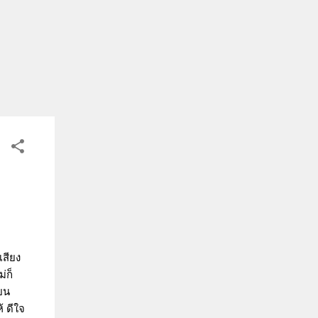
เสียง
่ก็
ียน
้ ดีใจ