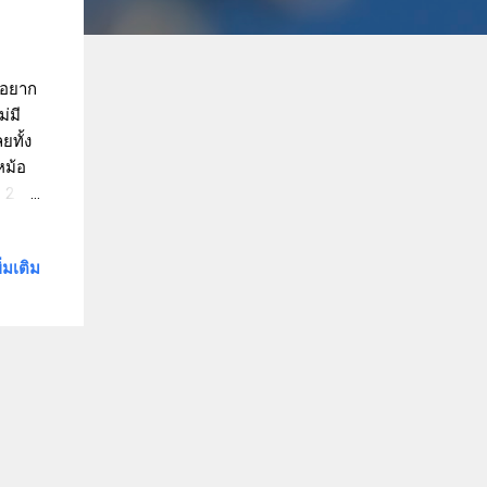
มอยาก
่มี
ยทั้ง
หม้อ
 2 - 3
จะขาด
ตู้
ิ่มเติม
ดาเป็น
คืนคง
ว
ะชาบู
อบครอง