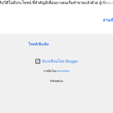
คลิปวิดีโอมีประโยชน์ ที่สำคัญมีเพื่อนบางคนเริ่มทำขายแล้วด้วย ผู้เขียนเอ
ายในเว็บไซต์ตัวเองเช่นกัน ลูกค้าเริ่มติดใจและมีการสั่งซ้ำ ความสุขข
าหารก็อยู่ตรงที่คนกินแล้วชอบ มีการสั่งซ้ำนี่แหละค่ะ ดีใจทุกครั้งที่มีลูก
อ่านเพ
่ แต่ดีใจกว่าที่ลูกค้ากลับมาสั่งซ้ำ หลังจากสูตรแรกได้รับการตอบรับเป็
ผู้เขียนก็ต่อยอดด้วยการทำสูตรต่อไป จริง ๆ คือเป็นการดัดแปลง เพิ่มเติ
รเดิมแค่เพียงเล็กน้อย ด้วยการจับผลไม้แห้ง อย่างแครนเบอร์รี และถั่วอ
ท ใส่ลงไปในขนมปังนั่นเอง และนี่คือ Ciabatta Cranberry Walnuts ส่ว
โพสต์เพิ่มเติม
แป้งขนมปัง 300 กรัม 2. น้ำอุ่น 280 มิลลิลิตร 3. น้ำมันมะกอก 2 ช้อนโต๊ะ 
ต์ ½ ช้อนชา 6. เกลือ 1 ช้อนชา 7. แครนเบอร์รี 50 กรัม 8. วอลนัทอบสับ
ขับเคลื่อนโดย Blogger
ภาพธีมโดย
konradlew
FitFoodFun