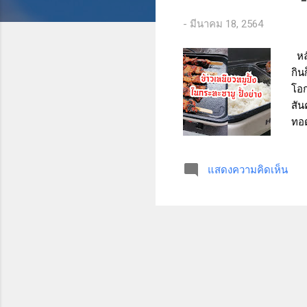
ว
-
มีนาคม 18, 2564
า
ม
หลั
กิน
โอก
สัน
ทอด
อย่
ข้า
แสดงความคิดเห็น
เย็
เวล
ไม่
สะเ
เหน
ปิ้
นั่