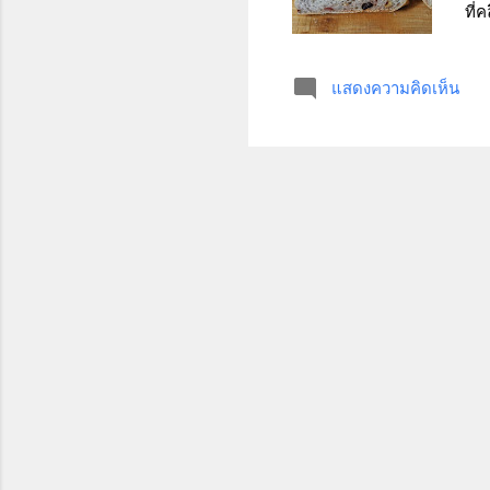
ที่
ลงข
ทำอ
แสดงความคิดเห็น
ใหม
ดี 
สูต
ลนั
1. 
ยีส
4...