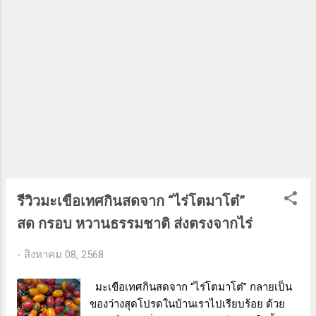
ไข่สุกดีทั้งสองด้าน ก็ใช้ตะหลิวตัดให้เป็นชิ้นเล็ก
ๆได้เลย ตั้งน้ำบนเตา ใส่มะขามเปียก น้ำปลา
รอให้เดือด ระหว่างรอน้ำเดือดก็ซอยหอมแดง
กับตะไคร้เตรียมไว้ ตำพริกขี้หนูพอหยาบ ๆ
เด็ดไปโหระพา พอน้ำเดือดใส่อกไก่...
รีวิวมะเขือเทศกินสดจาก “ไร่โตมาโต๋”
สด กรอบ หวานธรรมชาติ ส่งตรงจากไร่
-
สิงหาคม 08, 2568
มะเขือเทศกินสดจาก “ไร่โตมาโต๋” กลายเป็น
ของว่างสุดโปรดในบ้านเราไปเรียบร้อย ด้วย