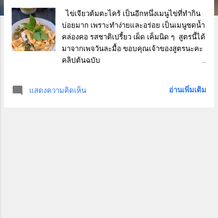
า
ไข่เจียวต้มตะไคร้ เป็นอีกหนึ่งเมนูไข่ที่ทำกิน
บ่อยมาก เพราะทำง่ายและอร่อย เป็นเมนูซดน้ำ
ม
คล่องคอ รสชาติเปรี้ยว เผ็ด เค็มนิด ๆ สูตรนี้ได้
มาจากเพจวันละมื้อ ขอบคุณเจ้าของสูตรนะคะ
คลิปต้นฉบับ
https://www.facebook.com/share/v/16mwjF
Uhsw/ รอบนี้ดัดแปลงเพิ่มเติมจากสูตรดั้งเดิม
อ่านเพิ่มเติม
แสดงความคิดเห็น
ของเขาเล็กน้อย ด้วยการใส่เนื้อสัตว์ลงไปเพิ่ม
โปรตีนด้วย เนื้อสัตว์ที่ใช้ในวันนี้คืออกไก่ เนื้อ
ล้วนไร้หนัง หั่นเป็นชิ้น ๆ แล้วโยนลงในเครื่อง
ปั่นไปเลย แค่นี้ก็ได้อกไก่บดแล้ว ง่ายดี บด
อกไก่เสร็จก็เตรียมส่วนผสมที่เหลือ ซึ่งก็ไม่มี
อะไรมาก หาได้ในครัวของแทบทุกบ้านอยู่แล้ว
หอมแดง ตะไคร้ ใบโหระพา มะขามเปียก
มะนาว น้ำปลา พริกขี้หนู และที่ขาดไม่ได้ก็คือ
ไข่ไก่ ขั้นตอนการทำคือง่ายมาก เริ่มด้วยการ
เจียวไข่ ใช้เป็นไข่ไก่ 3 ฟอง เหยาะน้ำปลาลงไป
นิดนึงตีให้เข้ากัน จากนั้นก็เจียวไข่ตามปกติ พอ