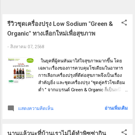
รีวิวชุดเครื่องปรุง Low Sodium "Green &
Organic" ทางเลือกใหม่เพื่อสุขภาพ
-
สิงหาคม 07, 2568
ในยุคที่ผู้คนหันมาใส่ใจสุขภาพมากขึ้น โดย
เฉพาะเรื่องของการควบคุมโซเดียมในอาหาร
การเลือกเครื่องปรุงที่ดีต่อสุขภาพจึงเป็นเรื่อง
สำคัญยิ่ง และชุดเครื่องปรุง “ชุดคู่ครัวโซเดียม
ต่ำ ” จากแบรนด์ Green & Organic ก็เป็นหนึ่ง
ในตัวเลือกที่น่าสนใจอย่างยิ่งสำหรับผู้ที่ต้องการ
ลดโซเดียมโดยไม่ลดรสชาติ ทำไมต้องเลือก
อ่านเพิ่มเติม
แสดงความคิดเห็น
เครื่องปรุง Low Sodium? โซเดียมเป็นแร่ธาตุที่
ร่างกายต้องการในปริมาณน้อย แต่การบริโภค
เกินความจำเป็นอาจเพิ่มความเสี่ยงต่อโรค
นานแล้วนะที่บ้านเราไม่ได้ทำพิซซ่ากิน
ความดันโลหิตสูง ไตทำงานหนัก หรือโรคหัวใจ