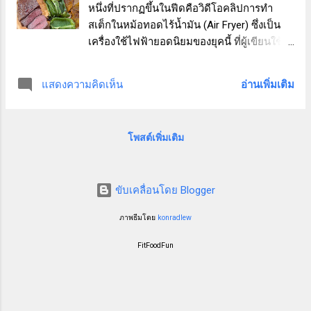
หนึ่งที่ปรากฏขึ้นในฟีดคือวิดีโอคลิปการทำ
สเต็กในหม้อทอดไร้น้ำมัน (Air Fryer) ซึ่งเป็น
เครื่องใช้ไฟฟ้ายอดนิยมของยุคนี้ ที่ผู้เขียนใช้
ทำอาหารต่าง ๆ อยู่บ่อยครั้ง แต่ไม่เคยมีความ
คิดมาก่อนว่าจะสามารถนำมาทำ "สเต็ก" ได้
อ่านเพิ่มเติม
แสดงความคิดเห็น
ด้วย ผู้เขียนรู้สึกทั้งทึ่งและสงสัยไปพร้อมกัน จึง
ไม่รอช้าที่จะทดลองทำตามดูบ้าง วัสดุดิบมี
พร้อมอยู่แล้ว สามีเพิ่งซื้อเนื้อสเต็กมา 2 ชิ้น
โพสต์เพิ่มเติม
เนื้อสเต็กที่ใช้ทดลองในวันนี้ น้ำหนักประมาณ
200 กรัมเห็นจะได้ ผู้เขียนไม่ได้หมักเนื้อ เพราะ
ชอบรสชาติของเนื้ออยู่แล้ว ปรุงแค่เกลือกับพริก
ขับเคลื่อนโดย Blogger
ไทยนิดเดียว ราดน้ำมันมะกอกลงไปนิดหน่อย
วันนี้จะกินกับผักอบ ซึ่งมี ฟักทอง พริกหวาน
ภาพธีมโดย
konradlew
มะเขือเทศ เพื่อไม่ให้เป็นการเสียเวลาก็เลยอบ
ทุกอย่างไปพร้อมกับเนื้อเลย จากคลิปวีดีโอที่ดู
FitFoodFun
มาคืออบด้วยความร้อน 200 องศาเซลเซียส
ด้านละ 8 นาที รวมเวลาทั้งหมดก็ 16 นาที พอ
อบด้านแรกครบเวลา 8 นาที ก็เอาทุกอย่างออก
มากลับด้าน แล้วอบต่อ พอครบเวลา ผู้เขียนก็ก็