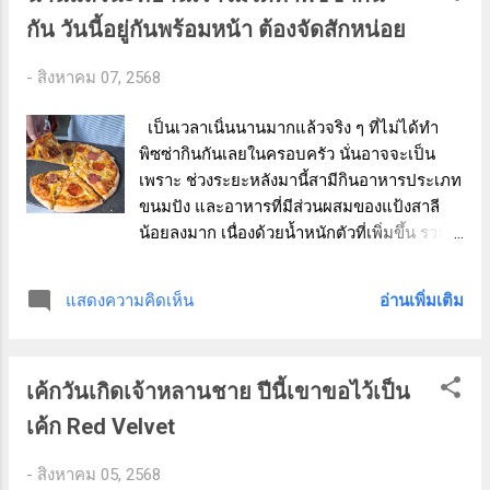
ดังนั้นการลดปริมาณโซเดียมจากแหล่งเครื่อง
กัน วันนี้อยู่กันพร้อมหน้า ต้องจัดสักหน่อย
ปรุงรสในครัวเรือนจึงเป็นจุดเริ่มต้นที่ดีของการ
ดูแลสุขภาพระยะยาว ชุดเครื่องปรุงเพื่อสุขภาพ
-
สิงหาคม 07, 2568
Low Sodium ชุดนี้ประกอบด้วย น้ำปลา สูตรลด
โซเดียม 60% รสชาติเค็มกลมกล่อมแบบ
เป็นเวลาเนิ่นนานมากแล้วจริง ๆ ที่ไม่ได้ทำ
ธรรมชาติ ลดเค็มลงแต่ยังคงความหอมของ
พิซซ่ากินกันเลยในครอบครัว นั่นอาจจะเป็น
น้ำปลาจริง เหมาะสำหรับใช้ปรุงอาหารไทย
เพราะ ช่วงระยะหลังมานี้สามีกินอาหารประเภท
หลากหลายเมนู เช่น ต้มยำ ผัดผัก น้ำจิ้มต่าง ๆ
ขนมปัง และอาหารที่มีส่วนผสมของแป้งสาลี
ซีอิ๊วขาว สูตรลดโซเดียม 65% ให้รสเค็มนุ่มนวล
น้อยลงมาก เนื่องด้วยน้ำหนักตัวที่เพิ่มขึ้น รวม
สีสวย ไม่เปลี่ยนสีอาหาร ใช้หมัก หมู หมักไก่
ไปถึงอายุที่มากขึ้นด้วย ก็ต้องปรับตัวเรื่อง
หรือนำไปผัดแทนซีอิ๊วขาวทั่วไปได้เลยโดยไม่รู้
อาหารการกินกันเป็นธรรมดา ทั้งที่จริงแล้ว
อ่านเพิ่มเติม
แสดงความคิดเห็น
สึกว่าขาดรสชาติ ซอสหอยนางรม สูตรลด
สามีเป็นคนที่ชอบกินพิซซ่ามาก ถึงขนาดที่ว่า
โซเดียม 75% (2 ขวด) ซอสหอยนางรมถือเป็น
เคยคุยกันเล่น ๆ ว่าถ้าต้องเลือกอาหาร 1
ตัว...
ประเภทแล้วกินไปตลอดชีวิตเขาจะเลือกอะไร
เค้กวันเกิดเจ้าหลานชาย ปีนี้เขาขอไว้เป็น
คำตอบของเขาก็คือพิซซ่า เหตุผลเพราะว่า
สามารถเปลี่ยนหน้าได้ไปเรื่อย ๆ ในขณะที่คำ
เค้ก Red Velvet
ตอบของผู้เขียนคือผัดผัก เหตุผลคล้ายกันคือ
สามารถเปลี่ยนผักและเปลี่ยนเนื้อสัตว์ที่ใส่ลงไป
-
สิงหาคม 05, 2568