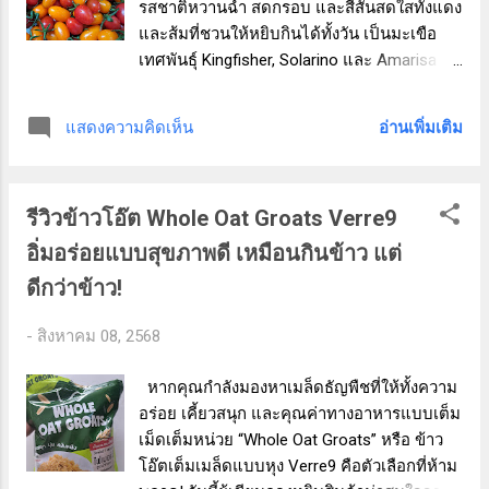
รสชาติหวานฉ่ำ สดกรอบ และสีสันสดใสทั้งแดง
และส้มที่ชวนให้หยิบกินได้ทั้งวัน เป็นมะเขือ
เทศพันธุ์ Kingfisher, Solarino และ Amarisa ที่
ไม่เพียงหน้าตาดี แต่ยังมีรสชาติที่โดดเด่นแบบ
ไม่ต้องปรุงแต่งใด ๆ จุดเด่นของมะเขือเทศจาก
อ่านเพิ่มเติม
แสดงความคิดเห็น
ไร่โตมาโต๋ 🍅 ปลูกแบบปลอดสาร: ไร่โตมาโต๋
เน้นการปลูกแบบธรรมชาติ ในโรงเรือนแบบ
ปิด ไม่ใช้สารเคมี ให้คุณมั่นใจกับทุกคำที่กิน
รีวิวข้าวโอ๊ต Whole Oat Groats Verre9
หวานกรอบ กินเล่นได้เลย: ไม่เปรี้ยวแหลม
เหมือนมะเขือเทศทั่วไป กินสดได้แบบไม่ต้อง
อิ่มอร่อยแบบสุขภาพดี เหมือนกินข้าว แต่
จิ้ม ไม่ต้องหั่น สีสันสดใส ดูดีทั้งจานและ
ดีกว่าข้าว!
สุขภาพ: มีทั้งสีแดงเข้มและสีส้ม ให้สารไลโค
ปีนและเบต้าแคโรทีนสูง สดใหม่จากไร่: เก็บวัน
-
สิงหาคม 08, 2568
ต่อวัน แพ็กส่งตรงถึงบ้านแบบไม่ผ่านพ่อค้า
คนกลาง วิธีกินแนะนำ กินสดเป็นของว่าง หรือ
หากคุณกำลังมองหาเมล็ดธัญพืชที่ให้ทั้งความ
ใส่ในกล่องเบนโตะ ทำสลัด เพิ่มสีสันและรส
อร่อย เคี้ยวสนุก และคุณค่าทางอาหารแบบเต็ม
หวานธรรมชาติ ท็อปบนขนมปังโฮลวีต ราด
เม็ดเต็มหน่วย “Whole Oat Groats” หรือ ข้าว
น้ำมันมะกอกนิด ๆ ก็อร่อยง่าย ๆ ความประทับ
โอ๊ตเต็มเมล็ดแบบหุง Verre9 คือตัวเลือกที่ห้าม
ใจหลังลองกิน หลังล้างและวางไว้ในตะแกรง