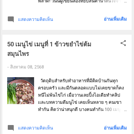
พลาด! วันนี้ผู้เขียนลองหยิบสินค้าน่าสนใจจาก
มะเขือเทศดูน่าทานมากจนต้องหยิบกินทันที! สี
ชั้นวางสินค้าเพื่อสุขภาพมาลอง และขอบอกเลย
แดงกับสีส้มตัดกันสวยงาม เนื้อแน่น ไม่เละ น้ำ
ว่า...ประทับใจสุด ๆ ข้าวโอ๊ต Whole Oat Groats
ในลูกเยอะ แต่ไม่ช้ำ กินแล้วรู้เลยว่าไม่ใช่
อ่านเพิ่มเติม
แสดงความคิดเห็น
คืออะไร? ข้าวโอ๊ต Whole Oat Groats คือ ข้าว
มะเขือเทศในห้...
โอ๊ตเต็มเมล็ดที่ไม่ผ่านการบดหรือรีดแบน เห
มือนโอ๊ตชนิดอื่น ๆ (เช่น Rolled Oats หรือ
50 เมนูไข่ เมนูที่ 1 ข้าวขยำไข่ต้ม
Instant Oats) ทำให้ยังคงคุณค่าทางโภชนาการ
ไว้อย่างครบถ้วน ทั้งใยอาหารสูง วิตามิน แร่
สมุนไพร
ธาตุ และไขมันดีที่พบในเมล็ดโอ๊ตดั้งเดิม จุด
เด่นของผลิตภัณฑ์นี้ ✅ ไฟเบอร์สูงกว่าข้าวขาว
-
สิงหาคม 08, 2568
หลายเท่า ✅ ไม่มีคอเลสเตอรอล ✅ ไม่มี
โซเดียม ✅ ให้พลังงานอย่างค่อยเป็นค่อยไป อิ่ม
วัตถุดิบสำหรับทำอาหารที่มีติดบ้านกันทุก
นาน ไม่หิวบ่อย ✅ รสชาติอร่อย เคี้ยวเพลิน
ครอบครัว และมีกันตลอดแบบไม่เคยขาดก็คง
เหมือนข้าวกล้องแต่เนื้อนุ่มกว่า ✅ เหมาะกับคน
หนีไม่พ้นไข่ไก่ เมื่อวานเลยปิ้งไอเดียทำคลิป
ที่กำลังลดน้ำหนัก คุมเบาหวาน หรือเน้นสุขภาพ
เเละบทความดีมนูไข่ เคยเห็นหลาย ๆ คนเขา
หัวใจ วิธีการหุง สามารถหุงเหมือนข้าวปกติได้
ทำกัน คิดว่าน่าสนุกดี บางคนทำกัน 100 เมนู
เลยค่ะ โดย: ซาวน้ำให้สะอาด 1-2 ครั้ง ใช้
เลย ตอนแรกผู้เขียนจะทำแค่ 30 เมนู แต่คิดไป
สัดส่วนน้ำต่อข้าวโอ๊ตประมาณ 2 : 1 นำไปหุง
คิดมา คนอื่นเขาทำกันได้เป็น 100 ตัวเองทำสัก
อ่านเพิ่มเติม
แสดงความคิดเห็น
ในหม้อหุงข้าวตามปกติ สุกแล้วจะได้เมล็ดข้าว
50 น่าจะไหว เริ่มด้วยเมนูแรก "ข้าวขยำไข่ต้ม