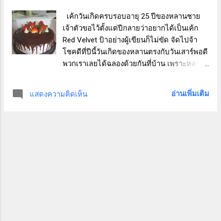
ได้ แค่เปลี่ยนวัตถุดิบ รสชาติก็เปลี่ยนแล้ว ผัด
ผักเหมือนกัน แต่รสชาติไม่เหมือนกัน ก็คง
เค้กวันเกิดครบรอบอายุ 25 ปีของหลานชาย
เหมือนกับพิซซ่าหน้าต่าง ๆของสามี ที่แค่เปลี่ยน
เจ้าตัวขอไว้ตั้งแต่ปีกลายว่าอยากได้เป็นเค้ก
หน้า รสชาติก็แตกต่างออกไปแล้ว วันนี้ที่บ้าน
Red Velvet ป้าอย่างผู้เขียนก็ไม่ขัด จัดไปจ้า
ถึงคิวทำแป้งพิซซ่าพอดี ป้าแววซึ่งเป็นคนงานที่
โชคดีที่ปีนี้วันเกิดของหลานตรงกับวันเสาร์พอดี
มีหน้าที่ทำแป้งพิซซ่าก็หมักแป้งไว้ตั้งแต่เช้า
พวกเราเลยได้ฉลองด้วยกันที่บ้าน เพราะหลาน
เลยได้โอกาสขอให้ป้าแกทำแป้งขนาด 10 นิ้ว
เป็นนักเรียนนายสิบตำรวจ กลับบ้านทุกวันศุกร์
ไว้ให้ด้วย 3 แผ่น ปกติพิซซ่าที่ทำส่งให้มีขนาด
แล้วจะได้นอนที่บ้านแค่ 2 คืน คือคืนวันศุกร์
อ่านเพิ่มเติม
แสดงความคิดเห็น
แค่ 7 นิ้ว แต่เริ่มคุยกับสามีว่าอาจจะทำขนาด
และคืนวันเสาร์ วันอาทิตย์สักประมาณเที่ยงก็
10 นิ้วเพิ่มด้วย วันนี...
ต้องเดินทางกลับโรงเรียน เริ่มหาสูตรเค้กตั้งแต่
ต้นสัปดาห์ พอได้สูตรที่คิดว่าดีแล้ว ก็เริ่มจัดหา
วัสดุดิบ ซึ่งส่วนใหญ่มีอยู่ในบ้านอยู่แล้ว ซื้อเพิ่ม
อีกนิดหน่อยเท่านั้น ออกตัวก่อนเลยว่า เป็นครั้ง
แรกที่ทำเค้กสูตรนี้ ซึ่งได้สูตรมาจาก Pinterest
ทำตามสูตรเขาเฉพาะตัวเค้ก ส่วนหน้าเค้กใช้
เป็นครีมสด กับ Chocolate Ganache ที่ทำเอา
แบบง่าย ๆ เลย สูตรเค้กตามนี้นะคะ เผื่อใคร
สนใจอยากทำ https://pin.it/5eiqUIpwb ผู้
เขียนอบเค้กตั้งแต่วันพุธตอนกลางคืน เพราะ