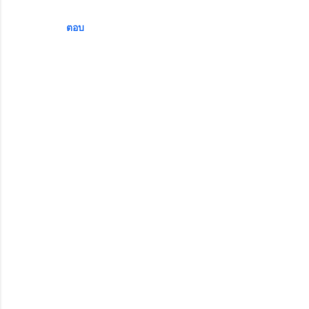
คิ
ด
ตอบ
เ
ห็
น
แ
ส
ด