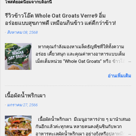
โพสต์ยอดนิยมจากบล็อกนี้
รีวิวข้าวโอ๊ต Whole Oat Groats Verre9 อิ่ม
อร่อยแบบสุขภาพดี เหมือนกินข้าว แต่ดีกว่าข้าว!
-
สิงหาคม 08, 2568
หากคุณกำลังมองหาเมล็ดธัญพืชที่ให้ทั้งความ
อร่อย เคี้ยวสนุก และคุณค่าทางอาหารแบบเต็ม
เม็ดเต็มหน่วย “Whole Oat Groats” หรือ ข้าวโอ๊ต
เต็มเมล็ดแบบหุง Verre9 คือตัวเลือกที่ห้ามพลาด!
วันนี้ผู้เขียนลองหยิบสินค้าน่าสนใจจากชั้นวาง
อ่านเพิ่มเติม
สินค้าเพื่อสุขภาพมาลอง และขอบอกเลย
ว่า...ประทับใจสุด ๆ ข้าวโอ๊ต Whole Oat Groats
เนื้อผัดน้ำพริกเผา
คืออะไร? ข้าวโอ๊ต Whole Oat Groats คือ ข้าว
-
มกราคม 27, 2566
โอ๊ตเต็มเมล็ดที่ไม่ผ่านการบดหรือรีดแบน เหมือน
โอ๊ตชนิดอื่น ๆ (เช่น Rolled Oats หรือ Instant
เนื้อผัดน้ำพริกเผา มีเมนูอาหารง่าย ๆ มานำเสนอ
Oats) ทำให้ยังคงคุณค่าทางโภชนาการไว้อย่าง
กันอีกแล้วค่ะทุกคน หลายคนคงคุ้นชินกับพวก
ครบถ้วน ทั้งใยอาหารสูง วิตามิน แร่ธาตุ และไข
อาหารทะเลผัดน้ำพริกเผา อย่างกุ้งหรือปลาหมึก
มันดีที่พบในเมล็ดโอ๊ตดั้งเดิม จุดเด่นของ