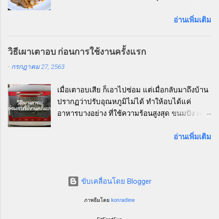
แต่บ้านนี้คุณสามีไม่ชอบอาหารทะเลเอาเสียเลย
ผลิตภัณฑ์นี้ ✅ ไฟเบอร์สูงกว่าข้าวขาวหลายเท่า
นอกจากหอยแมลงภู่ กับหอยนางรมเท่านั้นที่
อ่านเพิ่มเติม
✅ ไม่มีคอเลสเตอรอล ✅ ไม่มีโซเดียม ✅ ให้
โปรดปราน กุ้งแทบไม่แตะ ส่วนปลาหมึกนั้น ลืม
พลังงานอย่างค่อยเป็นค่อยไป อิ่มนาน ไม่หิวบ่อย
ไปได้เลย เคยลองกินแค่ครั้งเดียว แล้วบอกว่า
✅ รสชาติอร่อย เคี้ยวเพลิน เหมือนข้าวกล้องแต่
วิธีเผาเตาอบ ก่อนการใช้งานครั้งแรก
เหมือนกินยางพารา ยังแอบคิดในใจว่าเคยกิน
เนื้อนุ่มกว่า ✅ เหมาะกับคนที่กำลังลดน้ำหนัก คุม
-
กรกฎาคม 27, 2563
ยางพาราด้วยเหรอ ถึงได้รู้ดี แต่ก็แค่คิดคนเดียว
เบาหวาน หรือเน้นสุขภาพหัวใจ วิธีการหุง
เงียบ ๆ ไม่ได้ถามออกไปแต่อย่างใด ในเมื่อเขา
สามารถหุงเหมือนข้าวปกติได้เลยค่ะ โดย: ซาวน้ำ
เมื่อเตาอบเสีย ก็เอาไปซ่อม แต่เมื่อกลับมาถึงบ้าน
ไม่ชอบอาหารทะเล แต่ชอบรสชาติของผัดน้ำพริก
ให้สะอาด 1-2 ครั้ง ใช้สัดส่วนน้ำต่อข้าวโอ๊ต
ปรากฏว่าปรับอุณหภูมิไม่ได้ ทำให้อบได้แค่
เผา ก็เปลี่ยนเป็นเนื้อสัตว์ให้ก็แล้วกัน เมนูนี้ผู้เขียน
ประมาณ 2 : 1 นำไปหุงในหม้อหุงข้าวตามปกติ สุก
อาหารบางอย่าง ที่ใช้ความร้อนสูงสุด ขนมปัง เค้ก
ใช้หมูบ้าง ไก่บ้าง เนื้อบ้าง สลับสับเปลี่ยนกันไป
แล้วจะได้เมล็ดข้าวที่อ่อนนุ่ม เคี้ยวหนึบ ไม่เ...
คุกกี้ ไม่ต้องพูดถึง คือ อบไม่ได้เลย จริง ๆ อาหาร
ตามเนื้อสัตว์ที่มีติดตู้เย็น อย่างวันนี้ก็เป็นคิวของ
และขนมปังที่อบขาย อบส่งร้าน ผู้เขียนใช้เตาอบ
อ่านเพิ่มเติม
เนื้อ ส่วนผสมต่าง ๆ ส่วนผสมก็ง่าย ๆ มีเนื้อเป็น
แก๊สขนาดใหญ่ ซึ่งมีอยู่ 2 เตาด้วยกัน แต่ขนมอบ
พระเอก หั่นชิ้นพอคำ ผักมีหอมใหญ่ พริกหวาน
หรือ อาหารที่ทำเพื่อถ่ายคลิปวิดีโอสาธิตลงช่อง
พริกชี้ฟ้าแดง กระเทียมสับ ใบโหระพา หรือใครจะ
YouTube ทำปริมาณน้อย จะติดเตาอบแก๊สทุกครั้ง
ใส่ต้นหอมก็ได้นะ เตรียมทุกอย่างเรียบร้อยก็ลงมือ
ขับเคลื่อนโดย Blogger
ก็ไม่ไหว อีกอย่างเพื่อน ๆ ที่ติดตามกันส่วนใหญ่ก็
ผัด ตั้งกะทะให้ร้อน ใส่น้ำมัน ผัดกระเทียมจนหอม
ใช้เตาอบไฟฟ้า และเป็นมือใหม่กัน คนสาธิตก็ควร
ตามด้วยเนื้อ พอเนื้อสุกสัก 80% ปรุงรสด้วย น้ำ
ภาพธีมโดย
konradlew
ใช้เตาอบไฟฟ้า เพื่อความแม่นยำเรื่องความร้อน
พริกเผา น้ำมันหอย ซีอิ๊วขาว น้ำตาลทราย ผัดให้
และเวลาในการอบ