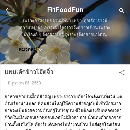
ข้ามไปที่เนื้อหาหลัก
FitFoodFun
เพราะอาหารทุกจานมีที่มา เพราะทุกเรื่องราวมี
ความทรงจำ เพราะมีเรื่องราวจึงอยากเขียน เพราะ
มีเรื่องดี ๆ จึงอยากเล่า เพราะรู้จึงอยากแบ่งปัน
หมวดหมู่
แพนเค้กข้าวโอ๊ตจิ๋ว
-
มิถุนายน 06, 2563
อาหารเช้าเป็นมื้อที่สำคัญ เพราะร่างกายต้องใช้พลังงานทั้งวัน แต่
เป็นเรื่องน่าแปลก ที่คนส่วนใหญ่ให้ความสำคัญกับมื้ิเช้าน้อยมาก
อาจจะเป็นด้วยความเป็นอยู่ในปัจจุบัน ชีวิตต้องเร่งรีบตลอดเวลา
ชีวิตในเมืองตอนเช้าทุกคนแทบไม่มีเวลา อาบน้ำแต่งตัวออกจาก
บ้านตั้งแต่ไก่โห่ ต้องรีบเดินทางไปทำงานบ้าน ไปส่งลูกโรงเรียน