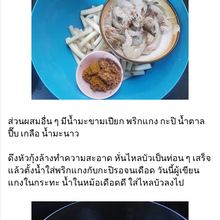
ส่วนผสมอื่น ๆ มีน้ำมะขามเปียก พริกแกง กะปิ น้ำตาล
ปี๊บ เกลือ น้ำมะนาว
ดึงหัวกุ้งล้างทำความสะอาด หั่นไหลบัวเป็นท่อน ๆ เสร็จ
แล้วตั้งน้ำใส่พริกแกงกับกะปิรอจนเดือด วันนี้ผู้เขียน
แกงในกระทะ น้ำในหม้อเดือดดี ใส่ไหลบัวลงไป