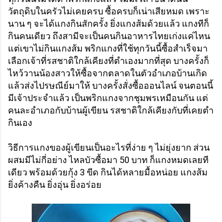
วัตถุดิบในครัวไม่เคยครบ ซื้อครบก็เน่าเสียหมด เพราะ
นาน ๆ จะได้แกงกินสักครั้ง ยิ่งแกงส้มด้วยแล้ว แกงทีก็
กินคนเดียว ถึงสามีจะเป็นคนกินอาหารไทยเก่งแค่ไหน
แต่เขาไม่กินแกงส้ม พริกแกงที่ใช้ทุกวันนี้ซื้อสำเร็จมา
เลือกเจ้าที่รสชาติใกล้เคียงที่ตำเองมากที่สุด บางครั้งก็
ไหว้วานน้องสาวให้ซื้อจากตลาดในตัวอำเภอบ้านเกิด
แล้วส่งไปรษณีย์มาให้ บางครั้งสั่งซื้อออนไลน์ จนตอนนี้
มีเจ้าประจำแล้ว เป็นพริกแกงจากชุมพรเหมือนกัน แต่
คนละอำเภอกับบ้านผู้เขียน รสชาติใกล้เคียงกับที่เคยตำ
กินเอง
วิธีการแกงของผู้เขียนเป็นอะไรที่ง่าย ๆ ไม่ยุ่งยาก ส่วน
ผสมมีไม่กี่อย่าง ไหลบัวซื้อมา 50 บาท ก็แกงหมดเลยที
เดียว พร้อมด้วยกุ้ง 3 ขีด กินได้หลายมื้อหน่อย แกงส้ม
ยิ่งค้างคืน ยิ่งอุ่น ยิ่งอร่อย