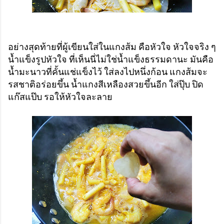
อย่างสุดท้ายที่ผู้เขียนใส่ในแกงส้ม คือหัวใจ หัวใจจริง ๆ
น้ำแข็งรูปหัวใจ ที่เห็นนี่ไม่ใช่น้ำแข็งธรรมดานะ มันคือ
น้ำมะนาวที่คั้นแช่แข็งไว้ ใส่ลงไปหนึ่งก้อน แกงส้มจะ
รสชาติอร่อยขึ้น น้ำแกงสีเหลืองสวยขึ้นอีก ใส่ปุ๊บ ปิด
แก๊สแป๊บ รอให้หัวใจละลาย