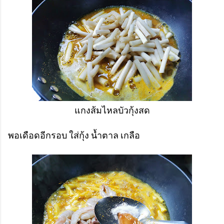
แกงส้มไหลบัวกุ้งสด
พอเดือดอีกรอบ ใส่กุ้ง น้ำตาล เกลือ