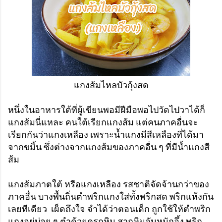
แกงส้มไหลบัวกุ้งสด
หนึ่งในอาหารใต้ที่ผู้เขียนพอมีฝีมือพอไปวัดไปวาได้ก็
แกงส้มนี่แหละ คนใต้เรียกแกงส้ม แต่คนภาคอื่นจะ
เรียกกันว่าแกงเหลือง เพราะน้ำแกงมีสีเหลืองที่ได้มา
จากขมิ้น ซึ่งต่างจากแกงส้มของภาคอื่น ๆ ที่มีน้ำแกงสี
ส้ม
แกงส้มภาตใต้ หรือแกงเหลือง รสชาติจัดจ้านกว่าของ
ภาคอื่น บางพื้นถิ่นตำพริกแกงใส่ทั้งพริกสด พริกแห้งกัน
เลยทีเดียว เผ็ดถึงใจ จำได้ว่าตอนเด็ก ถูกใช้ให้ตำพริก
แกงอยู่บ่อย ๆ ตำด้วยครกหิน สากหินอันหนักอึ้ง พริก