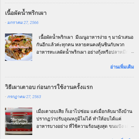
สินค้าเพื่อสุขภาพมาลอง และขอบอกเลย
ว่า...ประทับใจสุด ๆ ข้าวโอ๊ต Whole Oat Groats
เนื้อผัดน้ำพริกเผา
คืออะไร? ข้าวโอ๊ต Whole Oat Groats คือ ข้าว
-
มกราคม 27, 2566
โอ๊ตเต็มเมล็ดที่ไม่ผ่านการบดหรือรีดแบน เหมือน
โอ๊ตชนิดอื่น ๆ (เช่น Rolled Oats หรือ Instant
เนื้อผัดน้ำพริกเผา มีเมนูอาหารง่าย ๆ มานำเสนอ
Oats) ทำให้ยังคงคุณค่าทางโภชนาการไว้อย่าง
กันอีกแล้วค่ะทุกคน หลายคนคงคุ้นชินกับพวก
ครบถ้วน ทั้งใยอาหารสูง วิตามิน แร่ธาตุ และไข
อาหารทะเลผัดน้ำพริกเผา อย่างกุ้งหรือปลาหมึก
มันดีที่พบในเมล็ดโอ๊ตดั้งเดิม จุดเด่นของ
แต่บ้านนี้คุณสามีไม่ชอบอาหารทะเลเอาเสียเลย
ผลิตภัณฑ์นี้ ✅ ไฟเบอร์สูงกว่าข้าวขาวหลายเท่า
นอกจากหอยแมลงภู่ กับหอยนางรมเท่านั้นที่
อ่านเพิ่มเติม
✅ ไม่มีคอเลสเตอรอล ✅ ไม่มีโซเดียม ✅ ให้
โปรดปราน กุ้งแทบไม่แตะ ส่วนปลาหมึกนั้น ลืม
พลังงานอย่างค่อยเป็นค่อยไป อิ่มนาน ไม่หิวบ่อย
ไปได้เลย เคยลองกินแค่ครั้งเดียว แล้วบอกว่า
✅ รสชาติอร่อย เคี้ยวเพลิน เหมือนข้าวกล้องแต่
วิธีเผาเตาอบ ก่อนการใช้งานครั้งแรก
เหมือนกินยางพารา ยังแอบคิดในใจว่าเคยกิน
เนื้อนุ่มกว่า ✅ เหมาะกับคนที่กำลังลดน้ำหนัก คุม
-
กรกฎาคม 27, 2563
ยางพาราด้วยเหรอ ถึงได้รู้ดี แต่ก็แค่คิดคนเดียว
เบาหวาน หรือเน้นสุขภาพหัวใจ วิธีการหุง
เงียบ ๆ ไม่ได้ถามออกไปแต่อย่างใด ในเมื่อเขา
สามารถหุงเหมือนข้าวปกติได้เลยค่ะ โดย: ซาวน้ำ
เมื่อเตาอบเสีย ก็เอาไปซ่อม แต่เมื่อกลับมาถึงบ้าน
ไม่ชอบอาหารทะเล แต่ชอบรสชาติของผัดน้ำพริก
ให้สะอาด 1-2 ครั้ง ใช้สัดส่วนน้ำต่อข้าวโอ๊ต
ปรากฏว่าปรับอุณหภูมิไม่ได้ ทำให้อบได้แค่
เผา ก็เปลี่ยนเป็นเนื้อสัตว์ให้ก็แล้วกัน เมนูนี้ผู้เขียน
ประมาณ 2 : 1 นำไปหุงในหม้อหุงข้าวตามปกติ สุก
อาหารบางอย่าง ที่ใช้ความร้อนสูงสุด ขนมปัง เค้ก
ใช้หมูบ้าง ไก่บ้าง เนื้อบ้าง สลับสับเปลี่ยนกันไป
แล้วจะได้เมล็ดข้าวที่อ่อนนุ่ม เคี้ยวหนึบ ไม่เ...
คุกกี้ ไม่ต้องพูดถึง คือ อบไม่ได้เลย จริง ๆ อาหาร
ตามเนื้อสัตว์ที่มีติดตู้เย็น อย่างวันนี้ก็เป็นคิวของ