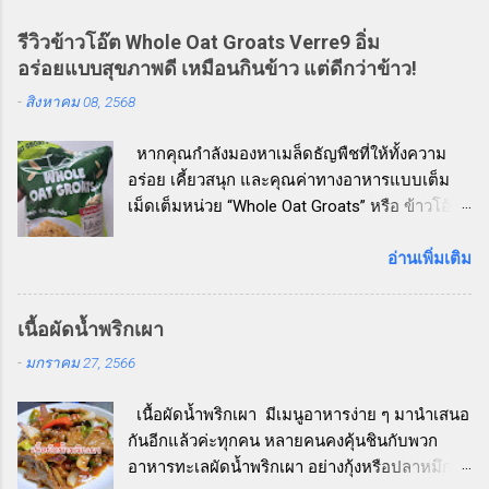
รีวิวข้าวโอ๊ต Whole Oat Groats Verre9 อิ่ม
อร่อยแบบสุขภาพดี เหมือนกินข้าว แต่ดีกว่าข้าว!
-
สิงหาคม 08, 2568
หากคุณกำลังมองหาเมล็ดธัญพืชที่ให้ทั้งความ
อร่อย เคี้ยวสนุก และคุณค่าทางอาหารแบบเต็ม
เม็ดเต็มหน่วย “Whole Oat Groats” หรือ ข้าวโอ๊ต
เต็มเมล็ดแบบหุง Verre9 คือตัวเลือกที่ห้ามพลาด!
วันนี้ผู้เขียนลองหยิบสินค้าน่าสนใจจากชั้นวาง
อ่านเพิ่มเติม
สินค้าเพื่อสุขภาพมาลอง และขอบอกเลย
ว่า...ประทับใจสุด ๆ ข้าวโอ๊ต Whole Oat Groats
เนื้อผัดน้ำพริกเผา
คืออะไร? ข้าวโอ๊ต Whole Oat Groats คือ ข้าว
-
มกราคม 27, 2566
โอ๊ตเต็มเมล็ดที่ไม่ผ่านการบดหรือรีดแบน เหมือน
โอ๊ตชนิดอื่น ๆ (เช่น Rolled Oats หรือ Instant
เนื้อผัดน้ำพริกเผา มีเมนูอาหารง่าย ๆ มานำเสนอ
Oats) ทำให้ยังคงคุณค่าทางโภชนาการไว้อย่าง
กันอีกแล้วค่ะทุกคน หลายคนคงคุ้นชินกับพวก
ครบถ้วน ทั้งใยอาหารสูง วิตามิน แร่ธาตุ และไข
อาหารทะเลผัดน้ำพริกเผา อย่างกุ้งหรือปลาหมึก
มันดีที่พบในเมล็ดโอ๊ตดั้งเดิม จุดเด่นของ