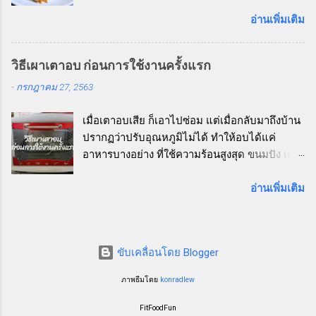
แต่บ้านนี้คุณสามีไม่ชอบอาหารทะเลเอาเสียเลย
ผลิตภัณฑ์นี้ ✅ ไฟเบอร์สูงกว่าข้าวขาวหลายเท่า
นอกจากหอยแมลงภู่ กับหอยนางรมเท่านั้นที่
อ่านเพิ่มเติม
✅ ไม่มีคอเลสเตอรอล ✅ ไม่มีโซเดียม ✅ ให้
โปรดปราน กุ้งแทบไม่แตะ ส่วนปลาหมึกนั้น ลืม
พลังงานอย่างค่อยเป็นค่อยไป อิ่มนาน ไม่หิวบ่อย
ไปได้เลย เคยลองกินแค่ครั้งเดียว แล้วบอกว่า
✅ รสชาติอร่อย เคี้ยวเพลิน เหมือนข้าวกล้องแต่
วิธีเผาเตาอบ ก่อนการใช้งานครั้งแรก
เหมือนกินยางพารา ยังแอบคิดในใจว่าเคยกิน
เนื้อนุ่มกว่า ✅ เหมาะกับคนที่กำลังลดน้ำหนัก คุม
-
กรกฎาคม 27, 2563
ยางพาราด้วยเหรอ ถึงได้รู้ดี แต่ก็แค่คิดคนเดียว
เบาหวาน หรือเน้นสุขภาพหัวใจ วิธีการหุง
เงียบ ๆ ไม่ได้ถามออกไปแต่อย่างใด ในเมื่อเขา
สามารถหุงเหมือนข้าวปกติได้เลยค่ะ โดย: ซาวน้ำ
เมื่อเตาอบเสีย ก็เอาไปซ่อม แต่เมื่อกลับมาถึงบ้าน
ไม่ชอบอาหารทะเล แต่ชอบรสชาติของผัดน้ำพริก
ให้สะอาด 1-2 ครั้ง ใช้สัดส่วนน้ำต่อข้าวโอ๊ต
ปรากฏว่าปรับอุณหภูมิไม่ได้ ทำให้อบได้แค่
เผา ก็เปลี่ยนเป็นเนื้อสัตว์ให้ก็แล้วกัน เมนูนี้ผู้เขียน
ประมาณ 2 : 1 นำไปหุงในหม้อหุงข้าวตามปกติ สุก
อาหารบางอย่าง ที่ใช้ความร้อนสูงสุด ขนมปัง เค้ก
ใช้หมูบ้าง ไก่บ้าง เนื้อบ้าง สลับสับเปลี่ยนกันไป
แล้วจะได้เมล็ดข้าวที่อ่อนนุ่ม เคี้ยวหนึบ ไม่เ...
คุกกี้ ไม่ต้องพูดถึง คือ อบไม่ได้เลย จริง ๆ อาหาร
ตามเนื้อสัตว์ที่มีติดตู้เย็น อย่างวันนี้ก็เป็นคิวของ
และขนมปังที่อบขาย อบส่งร้าน ผู้เขียนใช้เตาอบ
อ่านเพิ่มเติม
เนื้อ ส่วนผสมต่าง ๆ ส่วนผสมก็ง่าย ๆ มีเนื้อเป็น
แก๊สขนาดใหญ่ ซึ่งมีอยู่ 2 เตาด้วยกัน แต่ขนมอบ
พระเอก หั่นชิ้นพอคำ ผักมีหอมใหญ่ พริกหวาน
หรือ อาหารที่ทำเพื่อถ่ายคลิปวิดีโอสาธิตลงช่อง
พริกชี้ฟ้าแดง กระเทียมสับ ใบโหระพา หรือใครจะ
YouTube ทำปริมาณน้อย จะติดเตาอบแก๊สทุกครั้ง
ใส่ต้นหอมก็ได้นะ เตรียมทุกอย่างเรียบร้อยก็ลงมือ
ขับเคลื่อนโดย Blogger
ก็ไม่ไหว อีกอย่างเพื่อน ๆ ที่ติดตามกันส่วนใหญ่ก็
ผัด ตั้งกะทะให้ร้อน ใส่น้ำมัน ผัดกระเทียมจนหอม
ใช้เตาอบไฟฟ้า และเป็นมือใหม่กัน คนสาธิตก็ควร
ตามด้วยเนื้อ พอเนื้อสุกสัก 80% ปรุงรสด้วย น้ำ
ภาพธีมโดย
konradlew
ใช้เตาอบไฟฟ้า เพื่อความแม่นยำเรื่องความร้อน
พริกเผา น้ำมันหอย ซีอิ๊วขาว น้ำตาลทราย ผัดให้
และเวลาในการอบ
เข้ากันอีกครั้ง ใส่หอมใหญ่กั...
FitFoodFun